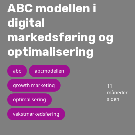
ABC modellen i
digital
markedsføring og
optimalisering
abc
abcmodellen
growth marketing
11
måneder
siden
optimalisering
vekstmarkedsføring