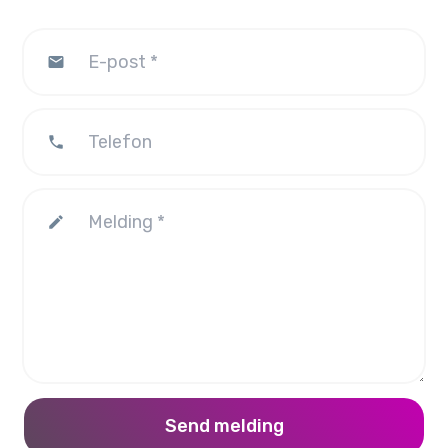
mail
phone
edit
Send melding