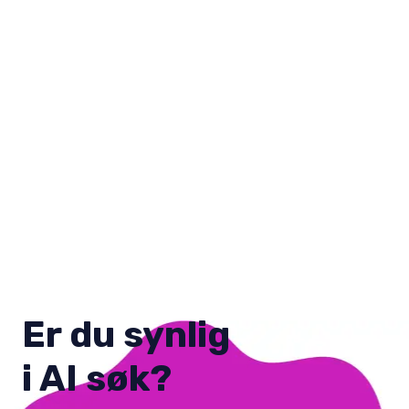
Er du synlig
i AI søk?