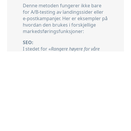
Denne metoden fungerer ikke bare
for A/B-testing av landingssider eller
e-postkampanjer. Her er eksempler på
hvordan den brukes i forskjellige
markedsføringsfunksjoner:
SEO:
I stedet for
«Rangere høyere for våre
viktigste søkeord»
, test:
Basert på søkedataanalyse, hvis vi lager
sammenligningssider med detaljerte
produktdata og ekspertvurderinger, vil vi
oppnå side 1-rangeringer for 60 % av
disse søkeordene innen fire måneder,
fordi vi bedre matcher brukerens
søkeintensjon.
Betalt annonsering:
I stedet for
«Bruke mer på annonser»
,
test:
Basert på vår CLV-analyse, hvis vi