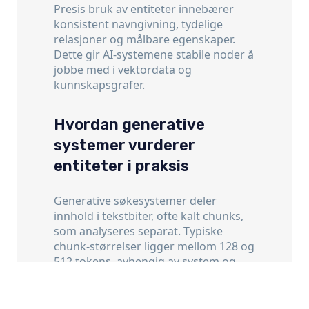
Presis bruk av entiteter innebærer
konsistent navngivning, tydelige
relasjoner og målbare egenskaper.
Dette gir AI-systemene stabile noder å
jobbe med i vektordata og
kunnskapsgrafer.
Hvordan generative
systemer vurderer
entiteter i praksis
Generative søkesystemer deler
innhold i tekstbiter, ofte kalt chunks,
som analyseres separat. Typiske
chunk-størrelser ligger mellom 128 og
512 tokens, avhengig av system og
konfigurasjon. Hver chunk vurderes
opp mot en prompt ved hjelp av
embeddings og entitetsgjenkjenning.