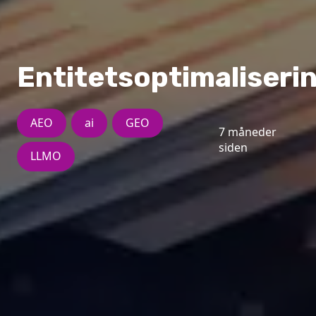
Entitetsoptimaliseri
AEO
ai
GEO
7 måneder
siden
LLMO