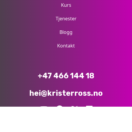
Kurs
Tjenester
Blogg
Kontakt
+47 466 144 18
hei@kristerross.no
© 2026 KristerRoss.no