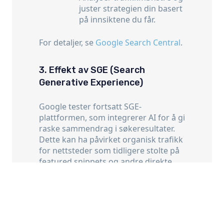
juster strategien din basert
på innsiktene du får.
For detaljer, se
Google Search Central
.
3. Effekt av SGE (Search
Generative Experience)
Google tester fortsatt SGE-
plattformen, som integrerer AI for å gi
raske sammendrag i søkeresultater.
Dette kan ha påvirket organisk trafikk
for nettsteder som tidligere stolte på
featured snippets og andre direkte
treff.
Studie fra Onely:
90% av e-handelsforespørsler
returnerte et SGE-resultat.