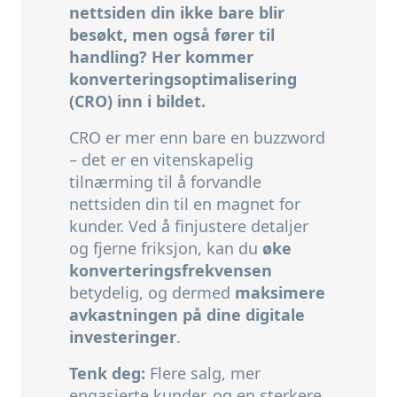
nettsiden din ikke bare blir
besøkt, men også fører til
handling? Her kommer
konverteringsoptimalisering
(CRO) inn i bildet.
CRO er mer enn bare en buzzword
– det er en vitenskapelig
tilnærming til å forvandle
nettsiden din til en magnet for
kunder.
Ved å finjustere detaljer
og fjerne friksjon,
kan du
øke
konverteringsfrekvensen
betydelig,
og dermed
maksimere
avkastningen på dine digitale
investeringer
.
Tenk deg:
Flere salg,
mer
engasjerte kunder,
og en sterkere