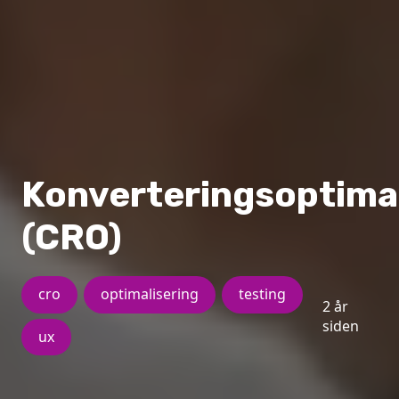
Konverteringsoptimal
(CRO)
cro
optimalisering
testing
2 år
siden
ux