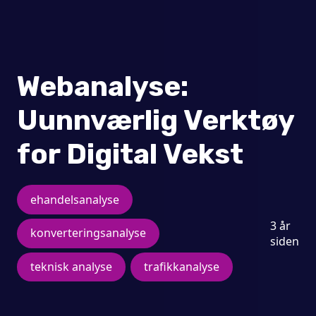
Webanalyse:
Uunnværlig Verktøy
for Digital Vekst
ehandelsanalyse
3 år
konverteringsanalyse
siden
teknisk analyse
trafikkanalyse