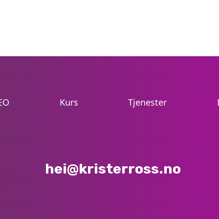
EO
Kurs
Tjenester
hei@kristerross.no