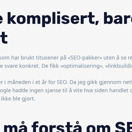
e komplisert, ba
t
r som har brukt titusener på «SEO-pakker» uten å se re
e svare konkret. De fikk «optimalisering», «linkbuildi
r i måneden i et år for SEO. Da jeg gikk gjennom netts
ogle hadde ingen sjanse til å vite hva siden handlet 
kke ble gjort.
u må forstå om S