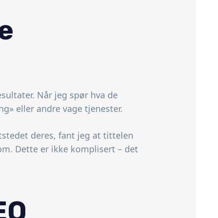
re
sultater. Når jeg spør hva de
ng» eller andre vage tjenester.
tedet deres, fant jeg at tittelen
om. Dette er ikke komplisert – det
EO