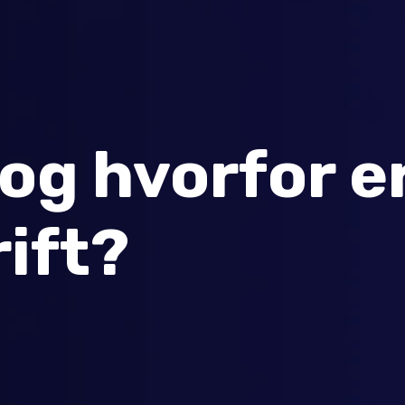
og hvorfor er
rift?