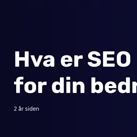
Hva er SEO 
for din bed
2 år siden