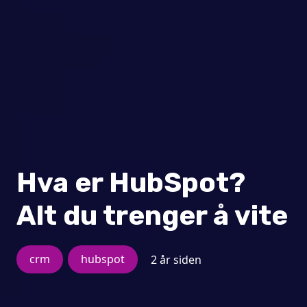
Hva er HubSpot?
Alt du trenger å vite
crm
hubspot
2 år siden