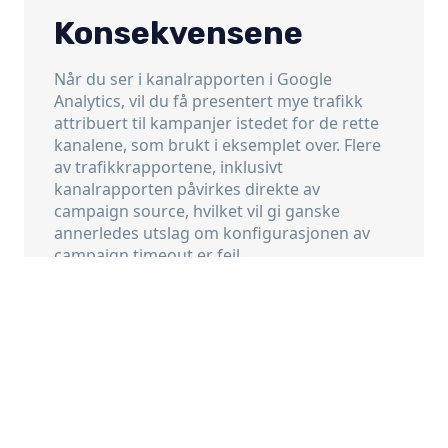
Konsekvensene
Når du ser i kanalrapporten i Google
Analytics, vil du få presentert mye trafikk
attribuert til kampanjer istedet for de rette
kanalene, som brukt i eksemplet over. Flere
av trafikkrapportene, inklusivt
kanalrapporten påvirkes direkte av
campaign source, hvilket vil gi ganske
annerledes utslag om konfigurasjonen av
campaign timeout er feil.
Vurderingen
Det er altså svært viktig å vurdere om et
nettsted har realistisk konfigurasjon av
«campaign timeout» i forhold til hva slags
nettsted det er. For enkelte nettsteder vil det